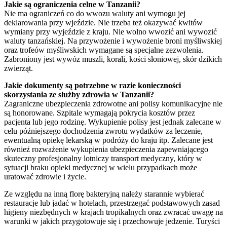
Jakie są ograniczenia celne w Tanzanii?
Nie ma ograniczeń co do wwozu waluty ani wymogu jej
deklarowania przy wjeździe. Nie trzeba też okazywać kwitów
wymiany przy wyjeździe z kraju. Nie wolno wwozić ani wywozić
waluty tanzańskiej. Na przywożenie i wywożenie broni myśliwskiej
oraz trofeów myśliwskich wymagane są specjalne zezwolenia.
Zabroniony jest wywóz muszli, korali, kości słoniowej, skór dzikich
zwierząt.
Jakie dokumenty są potrzebne w razie konieczności
skorzystania ze służby zdrowia w Tanzanii?
Zagraniczne ubezpieczenia zdrowotne ani polisy komunikacyjne nie
są honorowane. Szpitale wymagają pokrycia kosztów przez
pacjenta lub jego rodzinę. Wykupienie polisy jest jednak zalecane w
celu późniejszego dochodzenia zwrotu wydatków za leczenie,
ewentualną opiekę lekarską w podróży do kraju itp. Zalecane jest
również rozważenie wykupienia ubezpieczenia zapewniającego
skuteczny profesjonalny lotniczy transport medyczny, który w
sytuacji braku opieki medycznej w wielu przypadkach może
uratować zdrowie i życie.
Ze względu na inną florę bakteryjną należy starannie wybierać
restauracje lub jadać w hotelach, przestrzegać podstawowych zasad
higieny niezbędnych w krajach tropikalnych oraz zwracać uwagę na
warunki w jakich przygotowuje się i przechowuje jedzenie. Turyści