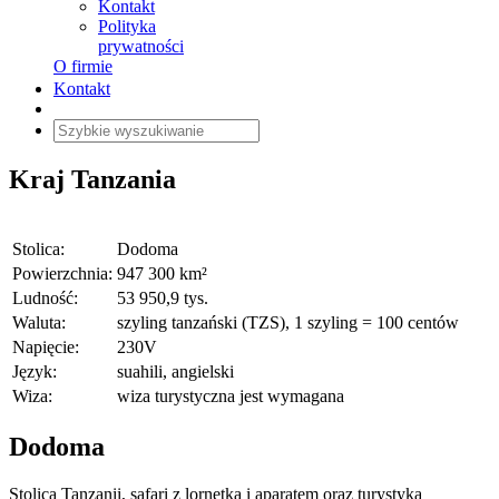
Kontakt
Polityka
prywatności
O firmie
Kontakt
Kraj
Tanzania
Stolica:
Dodoma
Powierzchnia:
947 300 km²
Ludność:
53 950,9 tys.
Waluta:
szyling tanzański (TZS), 1 szyling = 100 centów
Napięcie:
230V
Język:
suahili, angielski
Wiza:
wiza turystyczna jest wymagana
Dodoma
Stolica Tanzanii, safari z lornetką i aparatem oraz turystyka