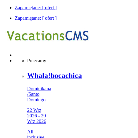
Zapamiętane: [
ofert
]
Zapamiętane: [
ofert
]
Polecamy
Whala!bocachica
Dominikana
/
Santo
Domingo
22 Wrz
2026 - 29
Wrz 2026
All
inclusive