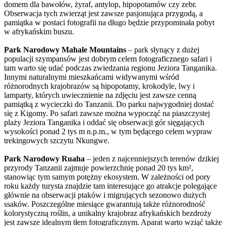
domem dla bawołów, żyraf, antylop, hipopotamów czy zebr.
Obserwacja tych zwierząt jest zawsze pasjonująca przygodą, a
pamiątka w postaci fotografii na długo będzie przypominała pobyt
w afrykańskim buszu.
Park Narodowy Mahale Mountains
– park słynący z dużej
populacji szympansów jest dobrym celem fotograficznego safari i
tam warto się udać podczas zwiedzania regionu Jeziora Tanganika.
Innymi naturalnymi mieszkańcami widywanymi wśród
różnorodnych krajobrazów są hipopotamy, krokodyle, lwy i
lamparty, których uwiecznienie na zdjęciu jest zawsze cenną
pamiątką z wycieczki do Tanzanii. Do parku najwygodniej dostać
się z Kigomy. Po safari zawsze można wypocząć na piaszczystej
plaży Jeziora Tanganika i oddać się obserwacji gór sięgających
wysokości ponad 2 tys m n.p.m., w tym będącego celem wypraw
trekingowych szczytu Nkungwe.
Park Narodowy Ruaha
– jeden z najcenniejszych terenów dzikiej
przyrody Tanzanii zajmuje powierzchnię ponad 20 tys km²,
stanowiąc tym samym potężny ekosystem. W zależności od pory
roku każdy turysta znajdzie tam interesujące go atrakcje polegające
głównie na obserwacji ptaków i migrujących sezonowo dużych
ssaków. Poszczególne miesiące gwarantują także różnorodność
kolorystyczną roślin, a unikalny krajobraz afrykańskich bezdroży
jest zawsze idealnym tłem fotograficznym. Aparat warto wziąć także