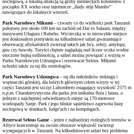
noclegową, a lokalną atrakcją są groby niemieckich kolonistów z
początku XX wieku oraz tajemnicze „ślady stóp Mambo”
nawiązujące do lokalnych wierzeń.
Park Narodowy Mikumi
– czwarty co do wielkości park Tanzanii
położony jest około 100 km na zachód od Dar es Salaam, między
masywami Uluguru i Rubeho. Wycieczka w to niezwykłe miejsce
jest doskonałym pomysłem na kilkudniowe safari gwarantujące
obserwację afrykańskich zwierząt takich jak lwy, zebry, antylopy,
gnu czy bawoły. Turyści chętnie zaglądają nad liczne oczka wodne
otoczone bujną roślinnością, a safari można powiązać z wizytą w
Parku Narodowym Udzungwa i rezerwacie Selous. Mikumi
uchodzi także za raj dla ornitologów.
Park Narodowy Udzungwa
– raj dla miłośników trekingu i
wspinaczki górskiej, dla których głównym celem wizyty w tej
części Tanzanii jest szczyt Luhombero osiągający wysokość 2575 m
n.p.m. Charakterystyczna dla parku jest unikalna flora i fauna, a
jednym z najchętniej odwiedzanych miejsc są 170-metrowe
wodospady Sanje. Park i jego bliskie sąsiedztwo zapewnia bazę
noclegową w domkach, lodge'ach i na kempingach.
Rezerwat Selous Game
– jeden z najbardziej rozległych terenów w
Afryce koncentruje na swoim obszarze większość zwierząt
występujących w Tanzanii. Na kilkudniowym safari bez problemu