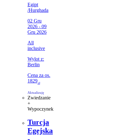
Egipt
/
Hurghada
02 Gru
2026 - 09
Gru 2026
All
inclusive
Wylot z:
Berlin
Cena za os.
1829
zł
Aktualizuję
Zwiedzanie
+
Wypoczynek
Turcja
Egejska
-