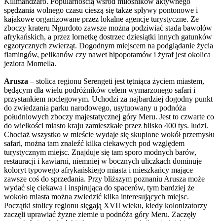
Kilimandżaro. Popularnością wśród miłośników aktywnego
spędzania wolnego czasu cieszą się także spływy pontonowe i
kajakowe organizowane przez lokalne agencje turystyczne. Ze
zboczy krateru Ngurdoto zawsze można podziwiać stada bawołów
afrykańskich, a przez lornetkę dostrzec dziesiątki innych gatunków
egzotycznych zwierząt. Dogodnym miejscem na podglądanie życia
flamingów, pelikanów czy nawet hipopotamów i żyraf jest okolica
jeziora Momella.
Arusza
– stolica regionu Serengeti jest tętniąca życiem miastem,
będącym dla wielu podróżników celem wymarzonego safari i
przystankiem noclegowym. Uchodzi za najbardziej dogodny punkt
do zwiedzania parku narodowego, usytuowany u podnóża
południowych zboczy majestatycznej góry Meru. Jest to czwarte co
do wielkości miasto kraju zamieszkałe przez blisko 400 tys. ludzi.
Chociaż wszystko w mieście wydaje się skupione wokół przemysłu
safari, można tam znaleźć kilka ciekawych pod względem
turystycznym miejsc. Znajduje się tam sporo modnych barów,
restauracji i kawiarni, niemniej w bocznych uliczkach dominuje
koloryt typowego afrykańskiego miasta i mieszkańcy mające
zawsze coś do sprzedania. Przy bliższym poznaniu Arusza może
wydać się ciekawa i inspirująca do spacerów, tym bardziej że
wokoło miasta można zwiedzić kilka interesujących miejsc.
Początki stolicy regionu sięgają XVII wieku, kiedy kolonizatorzy
zaczęli uprawiać żyzne ziemie u podnóża góry Meru. Zaczęły