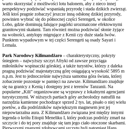
warto skorzystać z możliwości lotu balonem, aby z nieco innej
perspektywy podziwiać wspaniałą przyrodę i stada dzikich zwierząt.
Jeśli ktoś pragnie zobaczyć jeszcze inną odsłonę dzikiej przyrody,
powinien wybrać się do północnej części Serengeti, w okolice
Lobo, gdzie dominują falujące pagórki urozmaicone efektownymi
granitowymi skałami. Tam również można podziwiać słonie żyjące
na wolności, antylopy migrujące z Kenii czy duże stada lwów.
Punktem wypadowym w tej części Serengeti są osady Sayari i
Lemala.
Park Narodowy Kilimandżaro
– charakterystyczny, pokryty
śniegiem – najwyższy szczyt Afryki od zawsze przyciąga
miłośników wspinaczki górskiej, a także turystów, którzy z daleka
pragną podziwiać majestatyczną górę osiągającą wysokość 5895 m
n.p.m. Jest to jednocześnie najwyższa samotna góra świata, której
zobaczenie pozostaje w pamięci na zawsze. Kilimandżaro znajduje
się na granicy z Kenią i dostępny jest z terenów Tanzanii. Na
popularne „Kili” organizowane są wyprawy z lokalnymi agencjami
turystycznymi. W niższych partiach góry archeolodzy natrafili na
narzędzia kamienne pochodzące sprzed 2 tys. lat, pisało o niej wielu
poetów, a dla podróżników największym magnesem jest jej
niepowtarzalna aura. Z Kilimandżaro związana jest między innymi
legenda o królu Etiopii Meneliku I, który podczas podróży zmarł na
szczycie i do tej pory znajduje się tam jego ciało otoczone skarbami.
Pierwszymi znanymi zdobywcami szczytu byli natomiast Hans