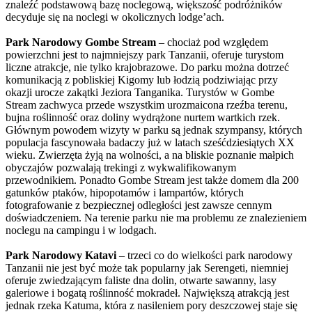
znaleźć podstawową bazę noclegową, większość podróżników
decyduje się na noclegi w okolicznych lodge’ach.
Park Narodowy Gombe Stream
– chociaż pod względem
powierzchni jest to najmniejszy park Tanzanii, oferuje turystom
liczne atrakcje, nie tylko krajobrazowe. Do parku można dotrzeć
komunikacją z pobliskiej Kigomy lub łodzią podziwiając przy
okazji urocze zakątki Jeziora Tanganika. Turystów w Gombe
Stream zachwyca przede wszystkim urozmaicona rzeźba terenu,
bujna roślinność oraz doliny wydrążone nurtem wartkich rzek.
Głównym powodem wizyty w parku są jednak szympansy, których
populacja fascynowała badaczy już w latach sześćdziesiątych XX
wieku. Zwierzęta żyją na wolności, a na bliskie poznanie małpich
obyczajów pozwalają trekingi z wykwalifikowanym
przewodnikiem. Ponadto Gombe Stream jest także domem dla 200
gatunków ptaków, hipopotamów i lampartów, których
fotografowanie z bezpiecznej odległości jest zawsze cennym
doświadczeniem. Na terenie parku nie ma problemu ze znalezieniem
noclegu na campingu i w lodgach.
Park Narodowy Katavi
– trzeci co do wielkości park narodowy
Tanzanii nie jest być może tak popularny jak Serengeti, niemniej
oferuje zwiedzającym faliste dna dolin, otwarte sawanny, lasy
galeriowe i bogatą roślinność mokradeł. Największą atrakcją jest
jednak rzeka Katuma, która z nasileniem pory deszczowej staje się