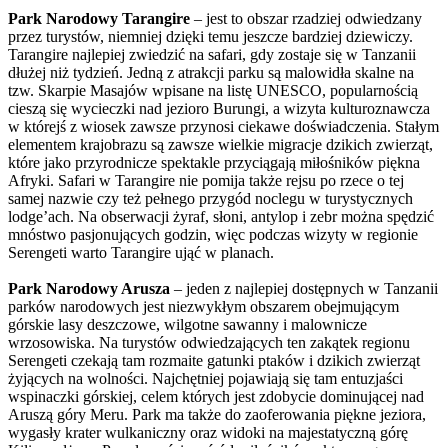
Park Narodowy Tarangire
– jest to obszar rzadziej odwiedzany
przez turystów, niemniej dzięki temu jeszcze bardziej dziewiczy.
Tarangire najlepiej zwiedzić na safari, gdy zostaje się w Tanzanii
dłużej niż tydzień. Jedną z atrakcji parku są malowidła skalne na
tzw. Skarpie Masajów wpisane na listę UNESCO, popularnością
cieszą się wycieczki nad jezioro Burungi, a wizyta kulturoznawcza
w którejś z wiosek zawsze przynosi ciekawe doświadczenia. Stałym
elementem krajobrazu są zawsze wielkie migracje dzikich zwierząt,
które jako przyrodnicze spektakle przyciągają miłośników piękna
Afryki. Safari w Tarangire nie pomija także rejsu po rzece o tej
samej nazwie czy też pełnego przygód noclegu w turystycznych
lodge’ach. Na obserwacji żyraf, słoni, antylop i zebr można spędzić
mnóstwo pasjonujących godzin, więc podczas wizyty w regionie
Serengeti warto Tarangire ująć w planach.
Park Narodowy Arusza
– jeden z najlepiej dostępnych w Tanzanii
parków narodowych jest niezwykłym obszarem obejmującym
górskie lasy deszczowe, wilgotne sawanny i malownicze
wrzosowiska. Na turystów odwiedzających ten zakątek regionu
Serengeti czekają tam rozmaite gatunki ptaków i dzikich zwierząt
żyjących na wolności. Najchętniej pojawiają się tam entuzjaści
wspinaczki górskiej, celem których jest zdobycie dominującej nad
Aruszą góry Meru. Park ma także do zaoferowania piękne jeziora,
wygasły krater wulkaniczny oraz widoki na majestatyczną górę