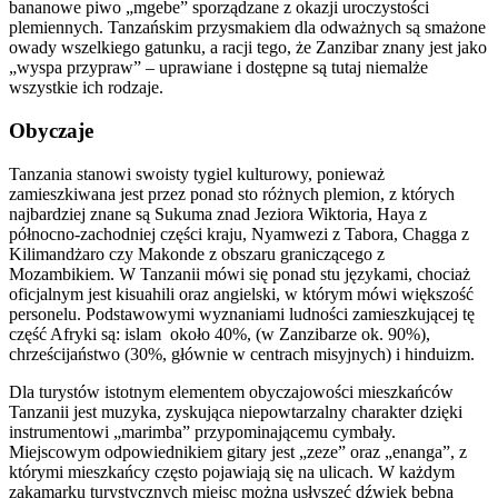
bananowe piwo „mgebe” sporządzane z okazji uroczystości
plemiennych. Tanzańskim przysmakiem dla odważnych są smażone
owady wszelkiego gatunku, a racji tego, że Zanzibar znany jest jako
„wyspa przypraw” – uprawiane i dostępne są tutaj niemalże
wszystkie ich rodzaje.
Obyczaje
Tanzania stanowi swoisty tygiel kulturowy, ponieważ
zamieszkiwana jest przez ponad sto różnych plemion, z których
najbardziej znane są Sukuma znad Jeziora Wiktoria, Haya z
północno-zachodniej części kraju, Nyamwezi z Tabora, Chagga z
Kilimandżaro czy Makonde z obszaru graniczącego z
Mozambikiem. W Tanzanii mówi się ponad stu językami, chociaż
oficjalnym jest kisuahili oraz angielski, w którym mówi większość
personelu. Podstawowymi wyznaniami ludności zamieszkującej tę
część Afryki są: islam około 40%, (w Zanzibarze ok. 90%),
chrześcijaństwo (30%, głównie w centrach misyjnych) i hinduizm.
Dla turystów istotnym elementem obyczajowości mieszkańców
Tanzanii jest muzyka, zyskująca niepowtarzalny charakter dzięki
instrumentowi „marimba” przypominającemu cymbały.
Miejscowym odpowiednikiem gitary jest „zeze” oraz „enanga”, z
którymi mieszkańcy często pojawiają się na ulicach. W każdym
zakamarku turystycznych miejsc można usłyszeć dźwięk bębna