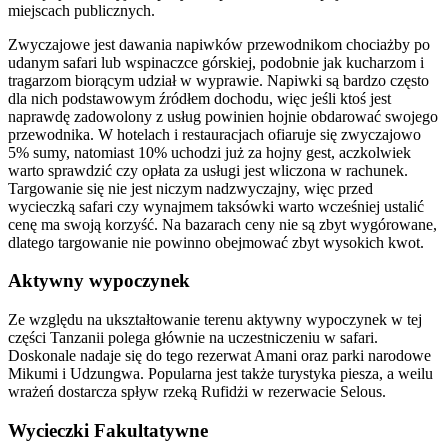
miejscach publicznych.
Zwyczajowe jest dawania napiwków przewodnikom chociażby po
udanym safari lub wspinaczce górskiej, podobnie jak kucharzom i
tragarzom biorącym udział w wyprawie. Napiwki są bardzo często
dla nich podstawowym źródłem dochodu, więc jeśli ktoś jest
naprawdę zadowolony z usług powinien hojnie obdarować swojego
przewodnika. W hotelach i restauracjach ofiaruje się zwyczajowo
5% sumy, natomiast 10% uchodzi już za hojny gest, aczkolwiek
warto sprawdzić czy opłata za usługi jest wliczona w rachunek.
Targowanie się nie jest niczym nadzwyczajny, więc przed
wycieczką safari czy wynajmem taksówki warto wcześniej ustalić
cenę ma swoją korzyść. Na bazarach ceny nie są zbyt wygórowane,
dlatego targowanie nie powinno obejmować zbyt wysokich kwot.
Aktywny wypoczynek
Ze względu na ukształtowanie terenu aktywny wypoczynek w tej
części Tanzanii polega głównie na uczestniczeniu w safari.
Doskonale nadaje się do tego rezerwat Amani oraz parki narodowe
Mikumi i Udzungwa. Popularna jest także turystyka piesza, a weilu
wrażeń dostarcza spływ rzeką Rufidżi w rezerwacie Selous.
Wycieczki Fakultatywne