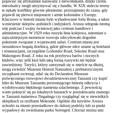
pojawiać się afrykańskie karawany z niewolnikami, dzięki czemu
mieszkańcy mogli utrzymywać się z handlu. W XIX stuleciu tereny
te nękały konflikty gównie plemienne, przynajmniej do czasu, gdy
pojawili się pierwsi misjonarze i armie kolonialne z Europy.
Kluczowe w historii miasta było wybudowanie fortu Boma, a także
wzniesienie sklepów arabskich i indyjskich. Arusza odegrała istotną
rolę podczas I wojny światowej jako centrum handlowe i
administracyjne. W 1929 roku ruszyła linia kolejowa, natomiast o
najważniejszym momencie rozwoju zdecydowało dogodne
położenie związane z wyprawami safari. Centrum miasta jest
stosunkowo bogatą dzielnicą, gdzie główne ulice usiane są hotelami
i restauracjami, szczególnie Goliondoi Road, Sekoine Road oraz
Makongoro Road. Z roku na rok przybywa barów i nocnych
klubów, więc jeśli ktoś lubi taką formą rozrywki nie będzie
zawiedziony. Turyści, którzy zatrzymali się w mieście na dłużej,
mogą zwiedzić Muzeum Historii Naturalnej z prehistorycznymi
szczątkami zwierząt, udać się do Declaration Museum
poświęconego rozwojowi dwudziestowiecznej Tanzanii czy kupić
bilet do Muzeum Tanzanitu prezentującego historię odkrycia i
wydobywania błękitnego kamienia szlachetnego. Z pewnością
warto pokręcić się po lokalnych bazarach w poszukiwaniu znanego
w Tanzanii malarstwa Tingatinga czy rozglądnąć się w niewielkich
sklepikach za rzeźbami Mokonde. Ogólnie dla turystów Arusza
uchodzi za miasto przesiadkowe do dalszej podróży lub za punkt
wypadowy do zwiedzania parku Serengeti. Chociaż można tam