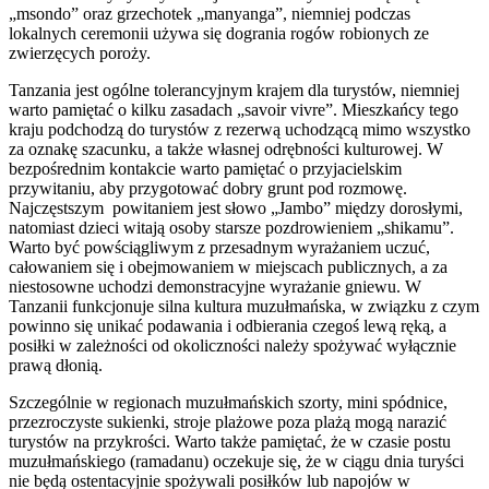
„msondo” oraz grzechotek „manyanga”, niemniej podczas
lokalnych ceremonii używa się dogrania rogów robionych ze
zwierzęcych poroży.
Tanzania jest ogólne tolerancyjnym krajem dla turystów, niemniej
warto pamiętać o kilku zasadach „savoir vivre”. Mieszkańcy tego
kraju podchodzą do turystów z rezerwą uchodzącą mimo wszystko
za oznakę szacunku, a także własnej odrębności kulturowej. W
bezpośrednim kontakcie warto pamiętać o przyjacielskim
przywitaniu, aby przygotować dobry grunt pod rozmowę.
Najczęstszym powitaniem jest słowo „Jambo” między dorosłymi,
natomiast dzieci witają osoby starsze pozdrowieniem „shikamu”.
Warto być powściągliwym z przesadnym wyrażaniem uczuć,
całowaniem się i obejmowaniem w miejscach publicznych, a za
niestosowne uchodzi demonstracyjne wyrażanie gniewu. W
Tanzanii funkcjonuje silna kultura muzułmańska, w związku z czym
powinno się unikać podawania i odbierania czegoś lewą ręką, a
posiłki w zależności od okoliczności należy spożywać wyłącznie
prawą dłonią.
Szczególnie w regionach muzułmańskich szorty, mini spódnice,
przezroczyste sukienki, stroje plażowe poza plażą mogą narazić
turystów na przykrości. Warto także pamiętać, że w czasie postu
muzułmańskiego (ramadanu) oczekuje się, że w ciągu dnia turyści
nie będą ostentacyjnie spożywali posiłków lub napojów w