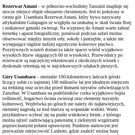
Rezerwat Amani
– w północno-wschodniej Tanzanii znajduje się
urocze miejsce objęte obszarem chronionym. Jest to położony w
cieniu gór Usambara Rezerwat Amani, który bywa nazywany
afrykańskim Galapagos ze względu na unikalną w skali świata florę
i unikatowe gatunki zwierząt. Na wyprawę do Amani warto zabrać
lornetkę i aparat fotograficzny, ponieważ podczas safari można
obserwować między innymi orły, sokoły i jastrzębie, a także nie
występujące nigdzie indziej egzotyczne kolorowe ptactwo.
Pozytywnych wrażeń dostarcza także spacer wśród wyjątkowo
wysokich drzew sięgających 60 m wysokości. Przewodnicy po
rezerwacie są najczęściej rekrutowani z okolicznych wiosek i
doskonale orientują się w najciekawszych szlakach pieszych.
Góry Usambara
– niemalże 100-kilometrowy łańcuch górski
liczący sobie co najmniej 100 milionów lat jest idealnym miejscem
na trekking oraz ucieczkę przed tłumami turystów odwiedzających
Zanzibar. W Usambara na podróżników czeka wyjątkowo bujna
roślinność, bogactwo świata zwierząt oraz elementy turystyki
kulturowej. Wędrówka po górach nie należy do najłatwiejszych,
niemniej nagrodą za trud marszu są wspaniałe widoki. Warto
przykładowo wybrać się na punkt widokowy Irente, z którego
można ujrzeć zadziwiającą panoramę z zielonymi wzgórzami
poprzecinanymi polami uprawnymi. Punktem startowym jest
przeważnie miejscowość Lushoto, gdzie znaleźć można bazę