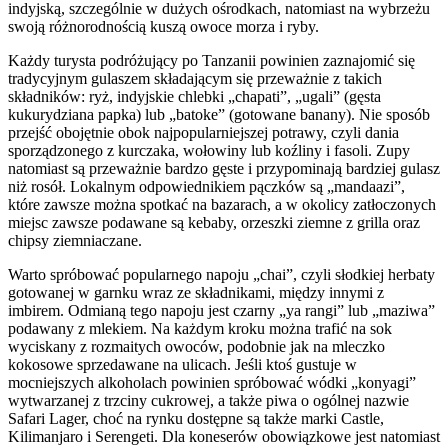
indyjską, szczególnie w dużych ośrodkach, natomiast na wybrzeżu
swoją różnorodnością kuszą owoce morza i ryby.
Każdy turysta podróżujący po Tanzanii powinien zaznajomić się
tradycyjnym gulaszem składającym się przeważnie z takich
składników: ryż, indyjskie chlebki „chapati”, „ugali” (gęsta
kukurydziana papka) lub „batoke” (gotowane banany). Nie sposób
przejść obojętnie obok najpopularniejszej potrawy, czyli dania
sporządzonego z kurczaka, wołowiny lub koźliny i fasoli. Zupy
natomiast są przeważnie bardzo gęste i przypominają bardziej gulasz
niż rosół. Lokalnym odpowiednikiem pączków są „mandaazi”,
które zawsze można spotkać na bazarach, a w okolicy zatłoczonych
miejsc zawsze podawane są kebaby, orzeszki ziemne z grilla oraz
chipsy ziemniaczane.
Warto spróbować popularnego napoju „chai”, czyli słodkiej herbaty
gotowanej w garnku wraz ze składnikami, między innymi z
imbirem. Odmianą tego napoju jest czarny „ya rangi” lub „maziwa”
podawany z mlekiem. Na każdym kroku można trafić na sok
wyciskany z rozmaitych owoców, podobnie jak na mleczko
kokosowe sprzedawane na ulicach. Jeśli ktoś gustuje w
mocniejszych alkoholach powinien spróbować wódki „konyagi”
wytwarzanej z trzciny cukrowej, a także piwa o ogólnej nazwie
Safari Lager, choć na rynku dostępne są także marki Castle,
Kilimanjaro i Serengeti. Dla koneserów obowiązkowe jest natomiast