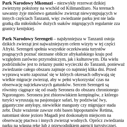
Park Narodowy Mkomazi
– niezwykły rezerwat dzikiej
zwierzyny położony na wschód od Kilimandżaro. Na terenach
sawanny żyje mnóstwo gatunków zwierząt niewystępujących w
innych częściach Tanzanii, więc zwiedzanie parku jest nie lada
gratką dla miłośników dużych ssaków migrujących regularnie zza
granicy kenijskiej.
Park Narodowy Serengeti
– najsłynniejsza w Tanzanii ostoja
dzikich zwierząt jest najważniejszym celem wizyty w tej części
Afryki. Serengeti spełnia wszystkie oczekiwania turystów
pragnących poznać nieznane oblicze afrykańskiego kraju pod
względem zarówno przyrodniczym, jak i kulturowym. Dla wielu
podróżników jest to żelazny punkt wycieczki do Tanzanii, ponieważ
zwiedzanie całego obszaru zajmuje co najmniej klika dni. Przed
wyprawą warto zapoznać się w których okresach odbywają się
wielkie migracje zwierząt, aby w pełni wykorzystać czas na
obserwację najciekawszych gatunków. Sercem Serengeti są
równiny ciągnące się od osady Seronera do obszaru chronionego
Ngorongoro. Seronera jest zbiorowiskiem kempingów, z którego
turyści wyruszają na pasjonujące safari, by podziwiać lwy,
gigantyczne antylopy, niewielkie mangusty czy migrujące stada
zebr. Duże wrażenie zawsze robi basen hipopotamów Retima,
natomiast słone jezioro Magadi jest doskonałym miejscem na
obserwację ptactwa i innych zwierząt wodnych. Oprócz zwiedzania
parku na własną rękę lub z przewodnikiem agencji turystycznej,