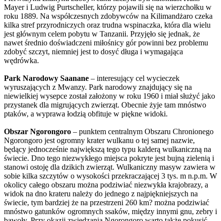
Mayer i Ludwig Purtscheller, którzy pojawili się na wierzchołku w
roku 1889. Na współczesnych zdobywców na Kilimandżaro czeka
kilka stref przyrodniczych oraz trudna wspinaczka, która dla wielu
jest głównym celem pobytu w Tanzanii. Przyjęło się jednak, że
nawet średnio doświadczeni miłośnicy gór powinni bez problemu
zdobyć szczyt, niemniej jest to dosyć długa i wymagająca
wędrówka.
Park Narodowy Saanane
– interesujący cel wycieczek
wyruszających z Mwanzy. Park narodowy znajdujący się na
niewielkiej wysepce został założony w roku 1960 i miał służyć jako
przystanek dla migrujących zwierząt. Obecnie żyje tam mnóstwo
ptaków, a wyprawa łodzią obfituje w piękne widoki.
Obszar Ngorongoro
– punktem centralnym Obszaru Chronionego
Ngorongoro jest ogromny krater wulkanu o tej samej nazwie,
będący jednocześnie największą tego typu kalderą wulkaniczną na
świecie. Dno tego niezwykłego miejsca pokryte jest bujną zielenią i
stanowi ostoję dla dzikich zwierząt. Wulkaniczny masyw zawiera w
sobie kilka szczytów o wysokości przekraczającej 3 tys. m n.p.m. W
okolicy całego obszaru można podziwiać niezwykła krajobrazy, a
widok na dno krateru należy do jednego z najpiękniejszych na
świecie, tym bardziej że na przestrzeni 260 km? można podziwiać
mnóstwo gatunków ogromnych ssaków, między innymi gnu, zebry i
bawoły. Przy okazji zwiedzania Ngorongoro warto także pokusić