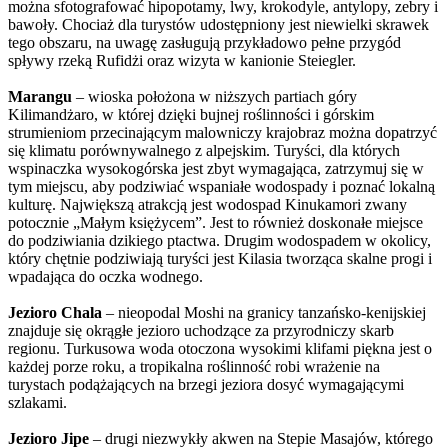
można sfotografować hipopotamy, lwy, krokodyle, antylopy, zebry i
bawoły. Chociaż dla turystów udostępniony jest niewielki skrawek
tego obszaru, na uwagę zasługują przykładowo pełne przygód
spływy rzeką Rufidżi oraz wizyta w kanionie Steiegler.
Marangu
– wioska położona w niższych partiach góry
Kilimandżaro, w której dzięki bujnej roślinności i górskim
strumieniom przecinającym malowniczy krajobraz można dopatrzyć
się klimatu porównywalnego z alpejskim. Turyści, dla których
wspinaczka wysokogórska jest zbyt wymagająca, zatrzymuj się w
tym miejscu, aby podziwiać wspaniałe wodospady i poznać lokalną
kulturę. Największą atrakcją jest wodospad Kinukamori zwany
potocznie „Małym księżycem”. Jest to również doskonałe miejsce
do podziwiania dzikiego ptactwa. Drugim wodospadem w okolicy,
który chętnie podziwiają turyści jest Kilasia tworząca skalne progi i
wpadająca do oczka wodnego.
Jezioro Chala
– nieopodal Moshi na granicy tanzańsko-kenijskiej
znajduje się okrągłe jezioro uchodzące za przyrodniczy skarb
regionu. Turkusowa woda otoczona wysokimi klifami piękna jest o
każdej porze roku, a tropikalna roślinność robi wrażenie na
turystach podążających na brzegi jeziora dosyć wymagającymi
szlakami.
Jezioro Jipe
– drugi niezwykły akwen na Stepie Masajów, którego