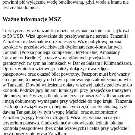
powinni pić wyłącznie wodę butelkowaną, gdyż woda z kranu nie
jest zdatna do picia.
Ważne informacje MSZ
Turystyczną wizę tanzańską można otrzymać na lotnisku. Jej koszt
to 50 USD. Wiza upoważnia do przebywania na terenie Tanzanii i
Zanzibaru maksymalnie do 3 miesięcy. Wizę pobytową można
uzyskać w przedstawicielstwach dyplomatyczno-konsularnych
Tanzanii (Polska podlega kompetencji terytorialnej Ambasady
Tanzanii w Berlinie), a także w na głównych przejściach
granicznych (w tym na lotniskach w Dar es Salaam i Kilimandżaro).
Oprócz wniosku wizowego należy dołączyć dwa zdjęcia
paszportowe oraz okazać bilet powrotny. Paszport musi być ważny
co najmniej 6 miesięcy od chwili planowanego zakończenia pobytu
w Tanzanii. Dowód wniesienia opłaty wizowej należy zachować do
kontroli. Podróżujący liniami lotniczymi przy przejeździe tranzytem
nie muszą mieć wizy, o ile nie zamierzają opuszczać sali tranzytowej
i mają dokumenty wymagane przy wjeździe do tego kraju. Tanzania
jest krajem związkowym, obejmującym część kontynentalną, czyli
dawną Tanganikę (w tym wyspę Mafia), oraz autonomiczny
Zanzibar (wyspy Pemba i Unguja). Wiza jest ważna na całym
terytorium państwa. Cudzoziemców obowiązuje jednak lokalna
kontrola paszportowa (bez opłat wizowych) i celna przy wjeździe i
przy opuszczaniu wysp Zanzibaru.