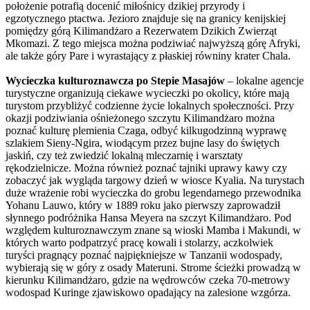
położenie potrafią docenić miłośnicy dzikiej przyrody i
egzotycznego ptactwa. Jezioro znajduje się na granicy kenijskiej
pomiędzy górą Kilimandżaro a Rezerwatem Dzikich Zwierząt
Mkomazi. Z tego miejsca można podziwiać najwyższą górę Afryki,
ale także góry Pare i wyrastający z płaskiej równiny krater Chala.
Wycieczka kulturoznawcza po Stepie Masajów
– lokalne agencje
turystyczne organizują ciekawe wycieczki po okolicy, które mają
turystom przybliżyć codzienne życie lokalnych społeczności. Przy
okazji podziwiania ośnieżonego szczytu Kilimandżaro można
poznać kulturę plemienia Czaga, odbyć kilkugodzinną wyprawę
szlakiem Sieny-Ngira, wiodącym przez bujne lasy do świętych
jaskiń, czy też zwiedzić lokalną mleczarnię i warsztaty
rękodzielnicze. Można również poznać tajniki uprawy kawy czy
zobaczyć jak wygląda targowy dzień w wiosce Kyalia. Na turystach
duże wrażenie robi wycieczka do grobu legendarnego przewodnika
Yohanu Lauwo, który w 1889 roku jako pierwszy zaprowadził
słynnego podróżnika Hansa Meyera na szczyt Kilimandżaro. Pod
względem kulturoznawczym znane są wioski Mamba i Makundi, w
których warto podpatrzyć pracę kowali i stolarzy, aczkolwiek
turyści pragnący poznać najpiękniejsze w Tanzanii wodospady,
wybierają się w góry z osady Materuni. Strome ścieżki prowadzą w
kierunku Kilimandżaro, gdzie na wędrowców czeka 70-metrowy
wodospad Kuringe zjawiskowo opadający na zalesione wzgórza.