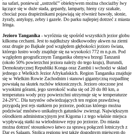
na safari, ponieważ „ustrzelić” obiektywem można chociażby lwy
łączące się w duże stada, gepardy, lamparty, hieny czy szakale,
chociaż poza drapieżnikami pojawiają się również bawoły, słonie,
żyrafy, antylopy, zebry i gazele. Do parku najlepiej dotrzeć z miasta
Iringa.
Jezioro Tanganika
- wyróżnia się spośród wszystkich jezior globu
kilkoma cechami. Jest to najdłuższy słodkowodny akwen na ziemi
oraz drugie po Bajkale pod względem głębokości jezioro świata,
którego lustro wody znajduje się na wysokości 772 m n.p.m. Pod
względem geograficznym Tanganika obmywa brzegi Tanzanii
(około 50% powierzchni jeziora należy do tego kraju), Burundi,
Demokratycznej Republiki Konga oraz Zambii i wchodzi w skład
jednego z Wielkich Jezior Afrykańskich. Region Tanganika znajduje
się w Wielkim Rowie Zachodnim i stanowi gigantyczną rozpadlinę
powstałą na skutek ruchów tektonicznych. Jezioro otoczone jest
wysokimi górami, jego szerokość waha się od 20 do 80 km, a
temperatura wody przy powierzchni utrzymuje się w temperaturze
24-29°C. Dla turystów odwiedzających ten region prawdziwą
przygodą jest rejs statkiem po jeziorze, podczas którego można
podziwiać mnóstwo unikalnych gatunków zwierząt. Największym
ośrodkiem administracyjnym jest Kigoma i z tego właśnie miejsca
wypływają statki na wielodniowe rejsy po jeziorze. Do miasta
można dotrzeć stosunkowo łatwo za sprawą połączeń lotniczych z
Dar es Salaam. Stolica regionu jest także dogodnym miejscem do