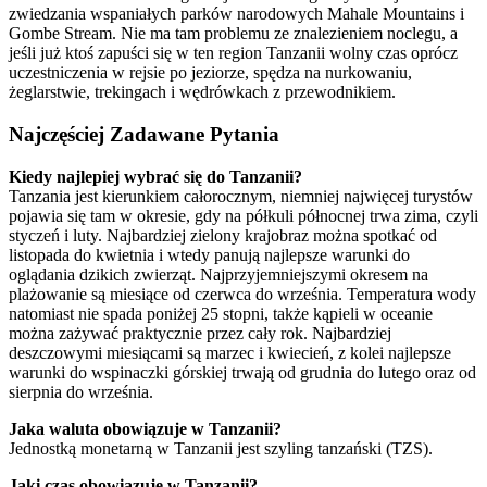
zwiedzania wspaniałych parków narodowych Mahale Mountains i
Gombe Stream. Nie ma tam problemu ze znalezieniem noclegu, a
jeśli już ktoś zapuści się w ten region Tanzanii wolny czas oprócz
uczestniczenia w rejsie po jeziorze, spędza na nurkowaniu,
żeglarstwie, trekingach i wędrówkach z przewodnikiem.
Najczęściej Zadawane Pytania
Kiedy najlepiej wybrać się do Tanzanii?
Tanzania jest kierunkiem całorocznym, niemniej najwięcej turystów
pojawia się tam w okresie, gdy na półkuli północnej trwa zima, czyli
styczeń i luty. Najbardziej zielony krajobraz można spotkać od
listopada do kwietnia i wtedy panują najlepsze warunki do
oglądania dzikich zwierząt. Najprzyjemniejszymi okresem na
plażowanie są miesiące od czerwca do września. Temperatura wody
natomiast nie spada poniżej 25 stopni, także kąpieli w oceanie
można zażywać praktycznie przez cały rok. Najbardziej
deszczowymi miesiącami są marzec i kwiecień, z kolei najlepsze
warunki do wspinaczki górskiej trwają od grudnia do lutego oraz od
sierpnia do września.
Jaka waluta obowiązuje w Tanzanii?
Jednostką monetarną w Tanzanii jest szyling tanzański (TZS).
Jaki czas obowiązuje w Tanzanii?