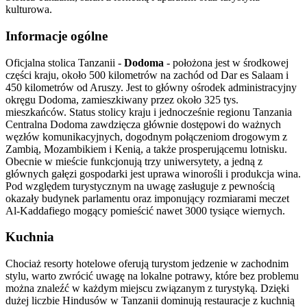
kulturowa.
Informacje ogólne
Oficjalna stolica Tanzanii -
Dodoma
- położona jest w środkowej
części kraju, około 500 kilometrów na zachód od Dar es Salaam i
450 kilometrów od Aruszy. Jest to główny ośrodek administracyjny
okręgu Dodoma, zamieszkiwany przez około 325 tys.
mieszkańców. Status stolicy kraju i jednocześnie regionu Tanzania
Centralna Dodoma zawdzięcza głównie dostępowi do ważnych
węzłów komunikacyjnych, dogodnym połączeniom drogowym z
Zambią, Mozambikiem i Kenią, a także prosperującemu lotnisku.
Obecnie w mieście funkcjonują trzy uniwersytety, a jedną z
głównych gałęzi gospodarki jest uprawa winorośli i produkcja wina.
Pod względem turystycznym na uwagę zasługuje z pewnością
okazały budynek parlamentu oraz imponujący rozmiarami meczet
Al-Kaddafiego mogący pomieścić nawet 3000 tysiące wiernych.
Kuchnia
Chociaż resorty hotelowe oferują turystom jedzenie w zachodnim
stylu, warto zwrócić uwagę na lokalne potrawy, które bez problemu
można znaleźć w każdym miejscu związanym z turystyką. Dzięki
dużej liczbie Hindusów w Tanzanii dominują restauracje z kuchnią