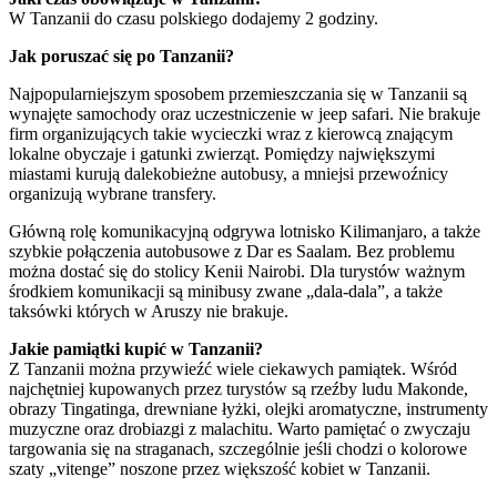
W Tanzanii do czasu polskiego dodajemy 2 godziny.
Jak poruszać się po Tanzanii?
Najpopularniejszym sposobem przemieszczania się w Tanzanii są
wynajęte samochody oraz uczestniczenie w jeep safari. Nie brakuje
firm organizujących takie wycieczki wraz z kierowcą znającym
lokalne obyczaje i gatunki zwierząt. Pomiędzy największymi
miastami kurują dalekobieżne autobusy, a mniejsi przewoźnicy
organizują wybrane transfery.
Główną rolę komunikacyjną odgrywa lotnisko Kilimanjaro, a także
szybkie połączenia autobusowe z Dar es Saalam. Bez problemu
można dostać się do stolicy Kenii Nairobi. Dla turystów ważnym
środkiem komunikacji są minibusy zwane „dala-dala”, a także
taksówki których w Aruszy nie brakuje.
Jakie pamiątki kupić w Tanzanii?
Z Tanzanii można przywieźć wiele ciekawych pamiątek. Wśród
najchętniej kupowanych przez turystów są rzeźby ludu Makonde,
obrazy Tingatinga, drewniane łyżki, olejki aromatyczne, instrumenty
muzyczne oraz drobiazgi z malachitu. Warto pamiętać o zwyczaju
targowania się na straganach, szczególnie jeśli chodzi o kolorowe
szaty „vitenge” noszone przez większość kobiet w Tanzanii.