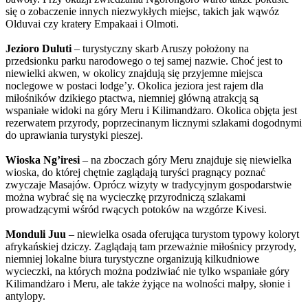
się o zobaczenie innych niezwykłych miejsc, takich jak wąwóz
Olduvai czy kratery Empakaai i Olmoti.
Jezioro Duluti
– turystyczny skarb Aruszy położony na
przedsionku parku narodowego o tej samej nazwie. Choć jest to
niewielki akwen, w okolicy znajdują się przyjemne miejsca
noclegowe w postaci lodge’y. Okolica jeziora jest rajem dla
miłośników dzikiego ptactwa, niemniej główną atrakcją są
wspaniałe widoki na góry Meru i Kilimandżaro. Okolica objęta jest
rezerwatem przyrody, poprzecinanym licznymi szlakami dogodnymi
do uprawiania turystyki pieszej.
Wioska Ng’iresi
– na zboczach góry Meru znajduje się niewielka
wioska, do której chętnie zaglądają turyści pragnący poznać
zwyczaje Masajów. Oprócz wizyty w tradycyjnym gospodarstwie
można wybrać się na wycieczkę przyrodniczą szlakami
prowadzącymi wśród rwących potoków na wzgórze Kivesi.
Monduli Juu
– niewielka osada oferująca turystom typowy koloryt
afrykańskiej dziczy. Zaglądają tam przeważnie miłośnicy przyrody,
niemniej lokalne biura turystyczne organizują kilkudniowe
wycieczki, na których można podziwiać nie tylko wspaniałe góry
Kilimandżaro i Meru, ale także żyjące na wolności małpy, słonie i
antylopy.