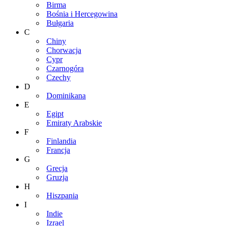
Birma
Bośnia i Hercegowina
Bułgaria
C
Chiny
Chorwacja
Cypr
Czarnogóra
Czechy
D
Dominikana
E
Egipt
Emiraty Arabskie
F
Finlandia
Francja
G
Grecja
Gruzja
H
Hiszpania
I
Indie
Izrael